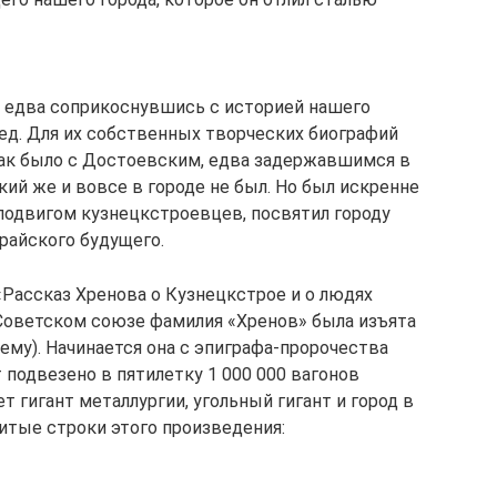
шь едва соприкоснувшись с историей нашего
лед. Для их собственных творческих биографий
 Так было с Достоевским, едва задержавшимся в
кий же и вовсе в городе не был. Но был искренне
подвигом кузнецкстроевцев, посвятил городу
 райского будущего.
Рассказ Хренова о Кузнецкстрое и о людях
 Советском союзе фамилия «Хренов» была изъята
чему). Начинается она с эпиграфа-пророчества
т подвезено в пятилетку 1 000 000 вагонов
т гигант металлургии, угольный гигант и город в
итые строки этого произведения: