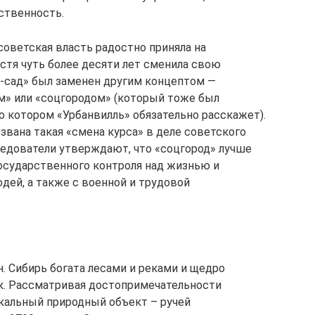
ственность.
советская власть радостно приняла на
стя чуть более десяти лет сменила свою
д-сад» был заменен другим концептом —
м» или «соцгородом» (который тоже был
 о котором «Урбанвилль» обязательно расскажет).
звана такая «смена курса» в деле советского
едователи утверждают, что «соцгород» лучше
государственного контроля над жизнью и
ей, а также с военной и трудовой
н. Сибирь богата лесами и реками и щедро
к. Рассматривая достопримечательности
икальный природный объект – ручей