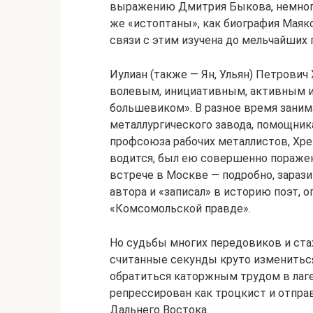
выражению Дмитрия Быкова, немного
же «истоптаны», как биография Маяко
связи с этим изучена до мельчайших 
Иулиан (также — Ян, Ульян) Петрович
волевым, инициативным, активным и
большевиком». В разное время зани
металлургического завода, помощник
профсоюза рабочих металлистов, Хре
водится, был ею совершенно поражен
встрече в Москве — подробно, зарази
автора и «записал» в историю поэт, 
«Комсомольской правде».
Но судьбы многих передовиков и ста
считанные секунды круто измениться
обратиться каторжным трудом в лагер
репрессирован как троцкист и отправ
Дальнего Востока.