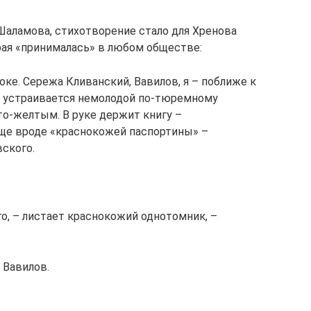
Шаламова, стихотворение стало для Хренова
рая «принималась» в любом обществе:
ке. Сережа Кливанский, Вавилов, я – поближе к
же устраивается немолодой по-тюремному
то-желтым. В руке держит книгу –
ще вроде «краснокожей паспортины» –
ского.
го, – листает краснокожий однотомник, –
 Вавилов.