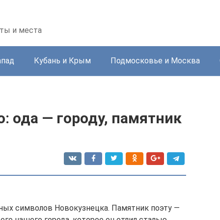
ты и места
апад
Кубань и Крым
Подмосковье и Москва
: ода — городу, памятник
ных символов Новокузнецка. Памятник поэту —
его нашего города, которое он отлил сталью