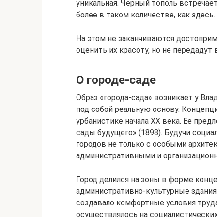
уникальная. Черный тополь встречает
более в таком количестве, как здесь.
На этом не заканчиваются достоприм
оценить их красоту, но не передадут
О городе-саде
Образ «города-сада» возникает у Вла
под собой реальную основу. Концепц
урбанистике начала XX века. Ее пред
сады будущего» (1898). Будучи соци
городов не только с особыми архите
административными и организацион
Город делился на зоны в форме конце
административно-культурные здания
создавало комфортные условия труда
осуществлялось на социалистических 