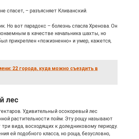
не спасет, – разъясняет Кливанский.
к. Но вот парадокс – болезнь спасла Хренова. Он
ьнонаемным в качестве начальника шахты, но
 был прикреплен «пожизненно» и умер, кажется,
ени: 22 города, куда можно съездить в
й лес
 гектаров. Удивительный осокоревый лес
нной растительности пойм. Эту рощу называют
 три вида, восходящих к доледниковому периоду.
ия ей подобного класса, но роща, безусловно,