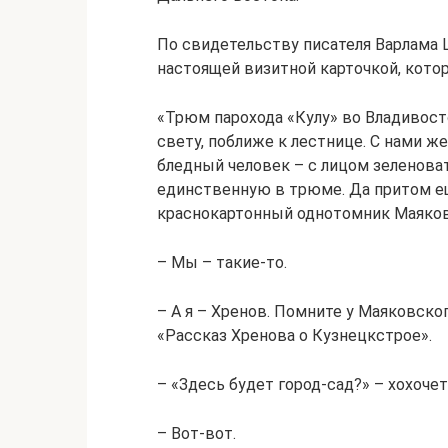
По свидетельству писателя Варлама 
настоящей визитной карточкой, кото
«Трюм парохода «Кулу» во Владивосто
свету, поближе к лестнице. С нами 
бледный человек – с лицом зеленова
единственную в трюме. Да притом е
краснокартонный однотомник Маяков
– Мы – такие-то.
– А я – Хренов. Помните у Маяковско
«Рассказ Хренова о Кузнецкстрое».
– «Здесь будет город-сад?» – хохочет
– Вот-вот.