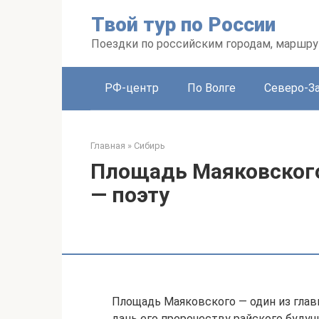
Перейти
Твой тур по России
к
контенту
Поездки по российским городам, маршру
РФ-центр
По Волге
Северо-З
Главная
»
Сибирь
Площадь Маяковского
— поэту
Площадь Маяковского — один из глав
дань его пророчеству райского будущ