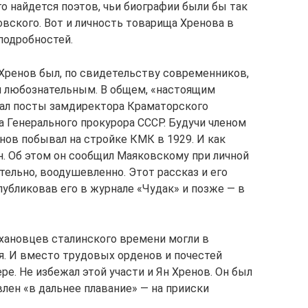
 найдется поэтов, чьи биографии были бы так
вского. Вот и личность товарища Хренова в
подробностей.
 Хренов был, по свидетельству современников,
 любознательным. В общем, «настоящим
мал посты замдиректора Краматорского
а Генерального прокурора СССР. Будучи членом
нов побывал на стройке КМК в 1929. И как
. Об этом он сообщил Маяковскому при личной
тельно, воодушевленно. Этот рассказ и его
опубликовав его в журнале «Чудак» и позже — в
хановцев сталинского времени могли в
. И вместо трудовых орденов и почестей
е. Не избежал этой участи и Ян Хренов. Он был
лен «в дальнее плавание» — на прииски