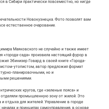
ся в Сибири практически повсеместно, но нигде
ечательности Новокузнецка. Фото позволят вам
 все естественное очарование.
димира Маяковского не случайно и также имеет
ия «города-сада» произвела настоящий фурор в
ложил Эбинизер Говард в своей книге «Города-
алистом-утопистом, автор предложил формат
ктурно-планировочными, но и
ными решениями.
нтрических кругов, где «зеленые пояса» и
 отделяли промышленную зону от жилой. Это
 и отдыха для жителей. Управление в городе
началах и принципах самоуправления, в основе