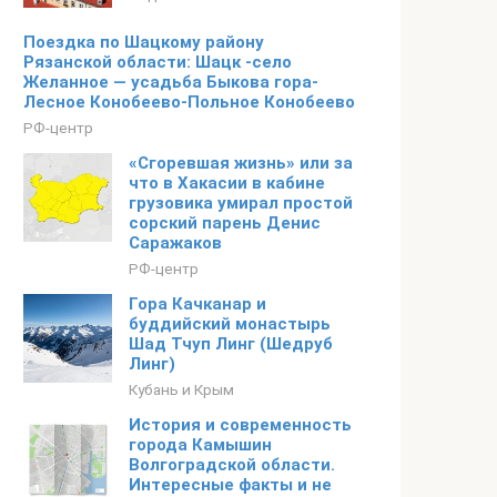
Поездка по Шацкому району
Рязанской области: Шацк -село
Желанное — усадьба Быкова гора-
Лесное Конобеево-Польное Конобеево
РФ-центр
«Сгоревшая жизнь» или за
что в Хакасии в кабине
грузовика умирал простой
сорский парень Денис
Саражаков
РФ-центр
Гора Качканар и
буддийский монастырь
Шад Тчуп Линг (Шедруб
Линг)
Кубань и Крым
История и современность
города Камышин
Волгоградской области.
Интересные факты и не