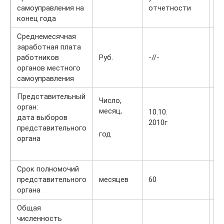
самоуправления на
отчетности
конец года
Среднемесячная
заработная плата
работников
Руб.
-//-
16
органов местного
самоуправления
Представительный
Число,
орган:
месяц,
10.10.
10
дата выборов
2010г
20
представительного
год
органа
Срок полномочий
представительного
месяцев
60
60
органа
Общая
численность