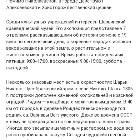
Помимо Николаевской, в городе действуют
Алексеевская и Христорождественская церкви.
Среди культурных учреждений интересен Шарьинский
краеведческий музей. Его экспозиция представлена 7
отделами, рассказывающими об истории региона с 19
века по сегодняшний день, о коренных народах, испокон
веков живших на этой земле, о растительном и
животном мире региона. Время работы: понедельник-
пятница: 9:00-17:00, воскресенье: 9:00-15:00, суббота —
выходной.
Несколько знаковых мест есть в окрестностях Шарьи.
Николо-Преображенский храм в селе Николо-Шанга 1806
г. постройки дополнен каменной колокольней и красивой
оградой. Рядом — кладбище с молитвенным домом. В 40
км от городка, в деревне Рождественское находится
родник св. Варнавы Ветлужского. Даже во времена СССР
к нему не прекращался поток верующих со всей страны.
Иногда его засыпали цементным раствором, но вода все
равно пробивалась наружу. Сегодня чудодейственный