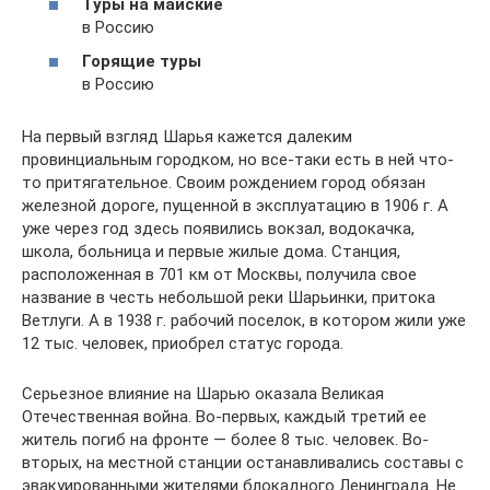
Туры на майские
в Россию
Горящие туры
в Россию
На первый взгляд Шарья кажется далеким
провинциальным городком, но все-таки есть в ней что-
то притягательное. Своим рождением город обязан
железной дороге, пущенной в эксплуатацию в 1906 г. А
уже через год здесь появились вокзал, водокачка,
школа, больница и первые жилые дома. Станция,
расположенная в 701 км от Москвы, получила свое
название в честь небольшой реки Шарьинки, притока
Ветлуги. А в 1938 г. рабочий поселок, в котором жили уже
12 тыс. человек, приобрел статус города.
Серьезное влияние на Шарью оказала Великая
Отечественная война. Во-первых, каждый третий ее
житель погиб на фронте — более 8 тыс. человек. Во-
вторых, на местной станции останавливались составы с
эвакуированными жителями блокадного Ленинграда. Не