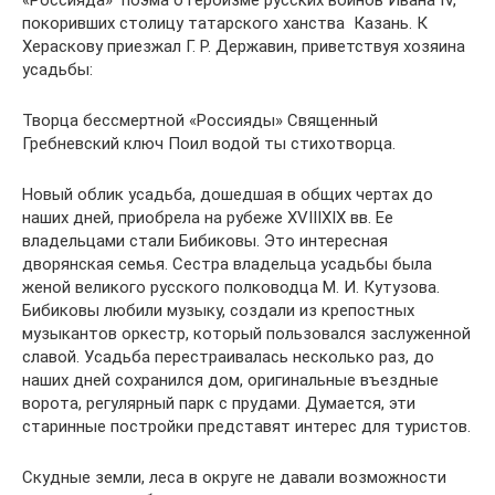
«Россияда»  поэма о героизме русских воинов Ивана IV,
покоривших столицу татарского ханства  Казань. К
Хераскову приезжал Г. Р. Державин, приветствуя хозяина
усадьбы:
Творца бессмертной «Россияды» Священный
Гребневский ключ Поил водой ты стихотворца.
Новый облик усадьба, дошедшая в общих чертах до
наших дней, приобрела на рубеже XVIIIXIX вв. Ее
владельцами стали Бибиковы. Это интересная
дворянская семья. Сестра владельца усадьбы была
женой великого русского полководца М. И. Кутузова.
Бибиковы любили музыку, создали из крепостных
музыкантов оркестр, который пользовался заслуженной
славой. Усадьба перестраивалась несколько раз, до
наших дней сохранился дом, оригинальные въездные
ворота, регулярный парк с прудами. Думается, эти
старинные постройки представят интерес для туристов.
Скудные земли, леса в округе не давали возможности