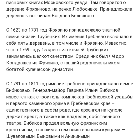
писцовых книгах Московского уезда. Там говорится о
деревне Фрязиново, на речке Любосивке. Принадлежала
деревня к вотчинам Богдана Бельского.
С 1623 по 1781 год Фрязино принадлежало знатной
семье князей Трубецких. Их имение Гребнево включало в
себя пять деревень, в том числе и Фрязино. Известно,
что в 1769 году 15 крестьян князей Трубецких
занимались шелкоткачеством. Среди них был Фёдор
Кондрашев из Фрязино, ставший родоначальником
богатой купеческой династии.
С 1781 по 1811 год имение Гребнево принадлежало семье
Бибиковых. Генерал-майор Гаврила Ильич Бибиков
известен как строитель комплекса Гребневской усадьбы
и первого каменного храма в Гребневском крае –
единственного в своём роде, где архангел на куполе
держит крест; а также как владелец собственного
театра. Бибиков продал вольную фрязинским
крестьянам, ставшим затем влиятельными купцами —
Шуваловыми, Быковыми и Аникиными.