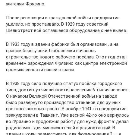
жителям Фрязино.
После революции и гражданской войны предприятие
уцелело, но простаивало. В 1929 году советский
Шелкотрест всё оставшееся оборудование с неё вывез.
В 1933 году в здании фабрики был организован , а на
правом берегу реки Любосеевки началось
строительство нового рабочего посёлка. Этот год стал
временем зарождения Фрязино как центра электронной
промышленности нашей страны.
В 1938 году село получило статус посёлка городского
типа, достигнув численности населения 6 тысяч человек.
С началом Великой Отечественной войны на заводе
было развёрнуто производство стаканов для ручных
противотанковых гранат. В ноябре 1941-го предприятие
эвакуировали в Ташкент. Уже весной 42-го оно вернулось
во Фрязино и продолжил работу для нужд фронта: делал
радиолампы для миноискателей и радиостанций. В
здании школы разместилась для формирования 3 — я