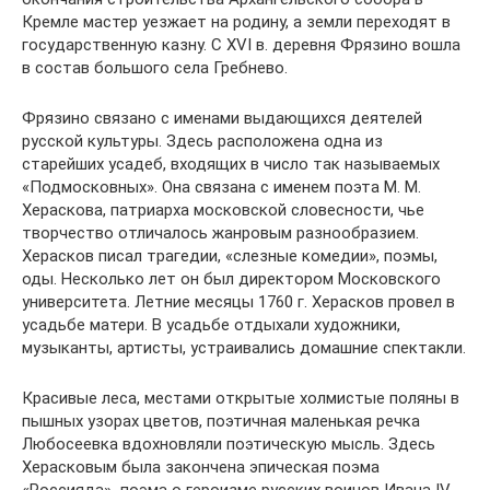
Кремле мастер уезжает на родину, а земли переходят в
государственную казну. С XVI в. деревня Фрязино вошла
в состав большого села Гребнево.
Фрязино связано с именами выдающихся деятелей
русской культуры. Здесь расположена одна из
старейших усадеб, входящих в число так называемых
«Подмосковных». Она связана с именем поэта М. М.
Хераскова, патриарха московской словесности, чье
творчество отличалось жанровым разнообразием.
Херасков писал трагедии, «слезные комедии», поэмы,
оды. Несколько лет он был директором Московского
университета. Летние месяцы 1760 г. Херасков провел в
усадьбе матери. В усадьбе отдыхали художники,
музыканты, артисты, устраивались домашние спектакли.
Красивые леса, местами открытые холмистые поляны в
пышных узорах цветов, поэтичная маленькая речка
Любосеевка вдохновляли поэтическую мысль. Здесь
Херасковым была закончена эпическая поэма