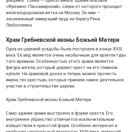
фабрика . Слева — одноэтажное здание вокзала
«Фрязино-Пассажирский», слева от которого проходит
железнодорожная ветка на Москву. За ним —
заснеженный замерзший пруд на берегу Река
Любосеевка
Храм Гребневской иконы Божьей Матери
Одна из церквей усадьбы была построена в конце XVIII
века. Её вид является очень необычным для архитектуры
того времени. Особенностью этого храма является
фигура ангела, который держит крест на его главном
куполе. На храмовой доске и теперь можно прочесть
имена тех крестьян, которые приняли самое деятельное
участие в строительстве церкви.
Храм Гребневской иконы Божьей Матери
Само здание храма выстроено в форме креста. Его
внутреннее убранство отличается исключительным
изяществом и красотой форм. Особенно интересен и
необычен центральный иконостас XVIII века, имеющий