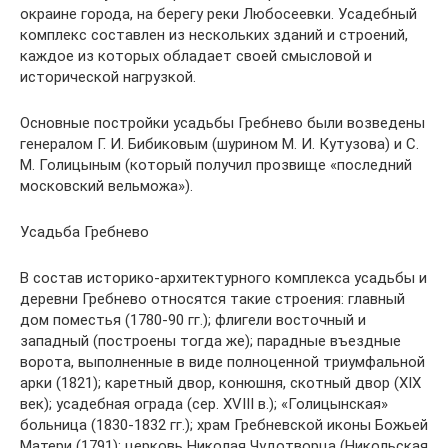
окраине города, на берегу реки Любосеевки. Усадебный
комплекс составлен из нескольких зданий и строений,
каждое из которых обладает своей смысловой и
исторической нагрузкой.
Основные постройки усадьбы Гребнево были возведены
генералом Г. И. Бибиковым (шурином М. И. Кутузова) и С.
М. Голицыным (который получил прозвище «последний
московский вельможа»).
Усадьба Гребнево
В состав историко-архитектурного комплекса усадьбы и
деревни Гребнево относятся такие строения: главный
дом поместья (1780-90 гг.); флигели восточный и
западный (построены тогда же); парадные въездные
ворота, выполненные в виде полноценной триумфальной
арки (1821); каретный двор, конюшня, скотный двор (XIX
век); усадебная ограда (сер. XVIII в.); «Голицынская»
больница (1830-1832 гг.); храм Гребневской иконы Божьей
Матери (1791); церковь Николая Чудотворца (Никольская