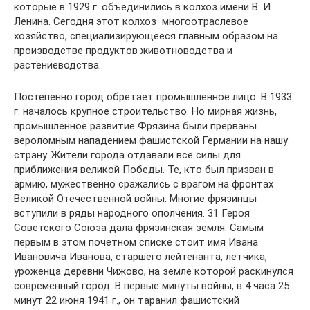
которые в 1929 г. объединились в колхоз имени В. И.
Ленина. Сегодня этот колхоз  многоотраслевое
хозяйство, специализирующееся главным образом на
производстве продуктов животноводства и
растениеводства.
Постепенно город обретает промышленное лицо. В 1933
г. началось крупное строительство. Но мирная жизнь,
промышленное развитие Фрязина были прерваны
вероломным нападением фашистской Германии на нашу
страну. Жители города отдавали все силы для
приближения великой Победы. Те, кто был призван в
армию, мужественно сражались с врагом на фронтах
Великой Отечественной войны. Многие фрязинцы
вступили в ряды народного ополчения. 31 Героя
Советского Союза дала фрязинская земля. Самым
первым в этом почетном списке стоит имя Ивана
Ивановича Иванова, старшего лейтенанта, летчика,
уроженца деревни Чижово, на земле которой раскинулся
современный город. В первые минуты войны, в 4 часа 25
минут 22 июня 1941 г., он таранил фашистский