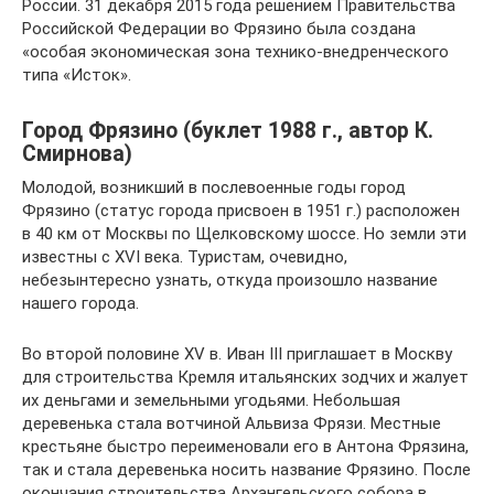
России. 31 декабря 2015 года решением Правительства
Российской Федерации во Фрязино была создана
«особая экономическая зона технико-внедренческого
типа «Исток».
Город Фрязино (буклет 1988 г., автор К.
Смирнова)
Молодой, возникший в послевоенные годы город
Фрязино (статус города присвоен в 1951 г.) расположен
в 40 км от Москвы по Щелковскому шоссе. Но земли эти
известны с XVI века. Туристам, очевидно,
небезынтересно узнать, откуда произошло название
нашего города.
Во второй половине XV в. Иван III приглашает в Москву
для строительства Кремля итальянских зодчих и жалует
их деньгами и земельными угодьями. Небольшая
деревенька стала вотчиной Альвиза Фрязи. Местные
крестьяне быстро переименовали его в Антона Фрязина,
так и стала деревенька носить название Фрязино. После
окончания строительства Архангельского собора в