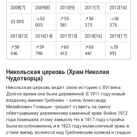
2008[7]
2009[8]
2010[9]
2011[7]
2012[10]
2
→53
↗55
↗56
→56
53 005
005
381
375
375
2
2015[13]
2016[14]
2017[15]
2018[16]
2019[17]
2
↗58
↗59
↗60
↗60
↘59
946
798
412
441
991
5
Никольская церковь (Храм Николая
Чудотворца)
Никольская церковь ведёт свою историю с XVI века.
Долгое время она была деревянной. В 1811 году новый
владелец имения Гребнево – князь Александр
Михайлович Голицын –решает ставить на смену
обветшавшему деревянному каменный храм. Война 1812
года помешала этому замыслу. Но в 1817 году стройка
была возобновилена, и в 1823 году великолепный храм, в
стиле ампир, вознесся над Гребневским холмом и гладью