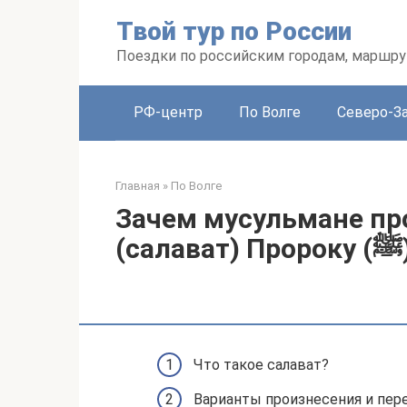
Перейти
Твой тур по России
к
контенту
Поездки по российским городам, маршру
РФ-центр
По Волге
Северо-З
Главная
»
По Волге
Зачем мусульмане пр
(сал
Что такое салават?
Варианты произнесения и пер