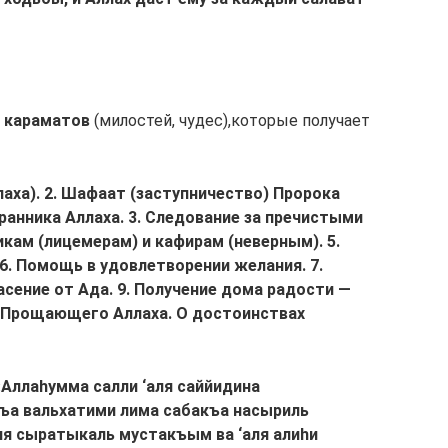
 караматов
(милостей, чудес),которые получает
аха).
2. Шафаат (заступничество) Пророка
ранника Аллаха.
3. Следование за пречистыми
икам (лицемерам) и кафирам (неверным).
5.
6. Помощь в удовлетворении желания.
7.
асение от Ада.
9. Получение дома радости —
и Прощающего Аллаха.
О достоинствах
«Аллаhумма салли ‘аля саййидина
ъа вальхатими лима сабакъа насыриль
ля сыратыкаль мустакъым ва ‘аля алиhи