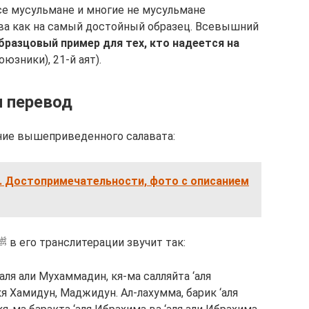
се мусульмане и многие не мусульмане
ова как на самый достойный образец. Всевышний
бразцовый пример для тех, кто надеется на
оюзники), 21-й аят).
и перевод
ние вышеприведенного салавата:
. Достопримечательности, фото с описанием
Текст салавата Пророку Мухаммада ﷺ в его транслитерации звучит так:
аля али Мухаммадин, кя-ма салляйта ‘аля
кя Хамидун, Маджидун. Ал-лахумма, барик ‘аля