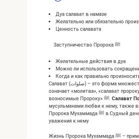
Дуа салават в намазе
Желательно или обязательно произ
Ценность салавата
Заступничество Пророка ﷺ
Желательные действия в дуа
Можно ли использовать сокращения 
Салават (صلوات) – это форма множественного числа от слова «салят», что в переводе
означает «молитва», «салават пророку
возносимые Пророку» ﷺ.
Салават П
мусульманами любви к нему, также 
Пророка Мухаммада ﷺ в Судный день, а также выражение благодарности ему и
уважения к нему.
Жизнь Пророка Мухаммада ﷺ – пример самой совершенной человеческой жизни из