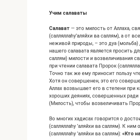
Учим салаваты
Салават
— это милость от Аллаха, св
(салляллаhу’аляйхи ва саллям), а от вс
неживой природы, – это дуа (мольба) 
нашего салавата является просить дл
саллям) милости и возвеличивания све
при чтении салавата Пророк (саллялла
Точно так же ему приносит пользу чте
Хотя он совершенен, это его соверш
Аллах возвышает его в степени при к
хороших деяниях, совершенных ради 
(Милость), чтобы возвеличивать Проро
Во многих хадисах говорится о досто
(салляллаhу ’аляйхи ва саллям). К н
(салляллаhу ’аляйхи ва саллям):
«Кто н