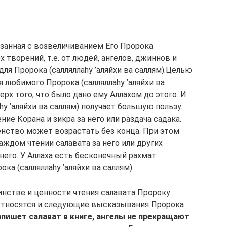
язанная с возвеличиванием Его Пророка
ех творений, т.е. от людей, ангелов, джиннов и
для Пророка (салляллаhу ’аляйхи ва саллям).Целью
я любимого Пророка (салляллаhу ’аляйхи ва
рх того, что было дано ему Аллахом до этого. И
hу ’аляйхи ва саллям) получает большую пользу.
ние Корана и зикра за него или раздача садака.
енство может возрастать без конца. При этом
аждом чтении салавата за него или других
него. У Аллаха есть бесконечный рахмат
ка (салляллаhу ’аляйхи ва саллям).
инстве и ценности чтения салавата Пророку
им относятся и следующие высказывания Пророка
апишет салават в книге, ангелы не прекращают