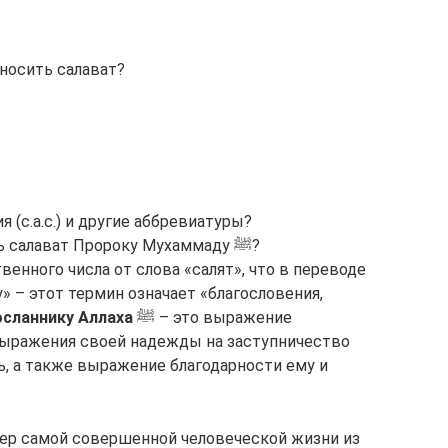
носить салават?
(с.а.с.) и другие аббревиатуры?
Когда и как правильно произносить салават Пророку Мухаммаду ﷺ?
» – этот термин означает «благословения,
осланнику Аллаха
ﷺ – это выражение
выражения своей надежды на заступничество