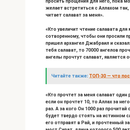
просить прощения для него, пока м
желает встретиться с Аллахом так,
читает салават за меня».
«Кто увеличит чтение салавата для 
сотворенному, чтобы они просили п
пришел архангел Джабраил и сказал
тебя салават, то 70000 ангелов проч
ангелы прочтут салават, является 
Читайте также:
ТОП-30 — что по
«Кто прочтет за меня салават один р
если он прочтет 10, то Аллах за него
раз. А за кого Он 1000 раз прочитай
будет твердо стоять на истинном сл
его отправят в Рай, и прочтенный за
мост Сират, длина которого 500 лет