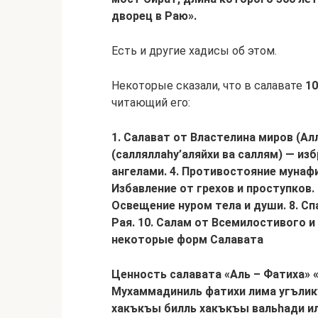
дворец в Раю».
Есть и другие хадисы об этом.
Некоторые сказали, что в салавате
10
читающий его:
1. Салават от Властелина миров (Алл
(салляллаhу’аляйхи ва саллям) — изб
ангелами.
4. Противостояние мунаф
Избавление от грехов и проступков.
Освещение нуром тела и души.
8. Сп
Рая.
10. Салам от Всемилостивого 
некоторые форм Салавата
Ценность салавата «Аль – Фатиха»
Мухаммадиниль фатихи лима угълик
хакъкъы билль хакъкъы вальhади и