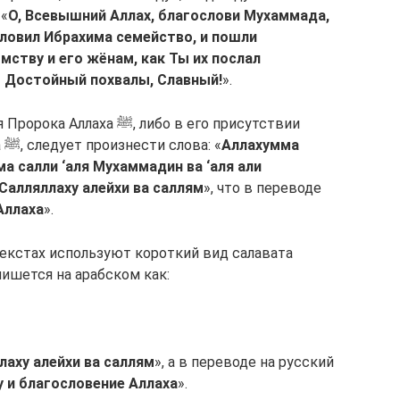
 «
О, Всевышний Аллах, благослови Мухаммада,
словил Ибрахима семейство, и пошли
мству и его жёнам, как Ты их послал
– Достойный похвалы, Славный!
».
, либо в его присутствии
упоминается имя Пророка Мухаммада ﷺ, следует произнести слова: «
Аллахумма
а салли ‘аля Мухаммадин ва ‘аля али
Салляллаху алейхи ва саллям
», что в переводе
Аллаха
».
 текстах используют короткий вид салавата
ся символом ﷺ — что пишется на арабском как:
лаху алейхи ва саллям
», а в переводе на русский
у и благословение Аллаха
».