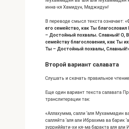
Мухаммадин ва ‘аля али Мухаммадин кя
инна-кя Хамидун, Маджидун!
В переводе смысл текста означает: «
его семейство, как Ты благословил
– Достойный похвалы. Славный! О, 
семейству благословения, как Ты их
Ты – Достойный похвалы, Славный!
»
Второй вариант салавата
Слушать и скачать правильное чтени
Еще один вариант текста салавата Пророку Му
транслитерации так:
«Аллахумма, салли ‘аля Мухаммадин ва
салляйта ‘аля али Ибрахима ва барик 
зурриййати-хи кя-ма баракта аля али 