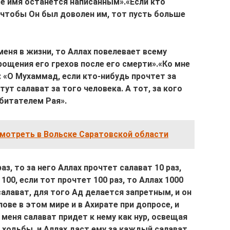
ое имя останется написанным».«Если кто
 чтобы Он был доволен им, тот пусть больше
меня в жизни, то Аллах повелевает всему
рощения его грехов после его смерти».«Ко мне
: «О Мухаммад, если кто-нибудь прочтет за
тут салават за того человека. А тот, за кого
обитателем Рая».
смотреть в Вольске Саратовской области
аз, то за него Аллах прочтет салават 10 раз,
 100, если тот прочтет 100 раз, то Аллах 1000
 салават, для того Ад делается запретным, и он
ове в этом мире и в Ахирате при допросе, и
 меня салават придет к нему как нур, освещая
 ходьбы, и Аллах даст ему за каждый салават