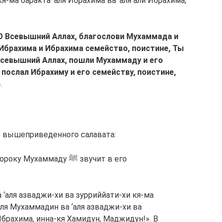
-ма баракта ‘аля Ибрахима ва ‘аля али Ибрахима,
О Всевышний Аллах, благослови Мухаммада и
 Ибрахима и Ибрахима семейство, поистине, Ты
Всевышний Аллах, пошли Мухаммаду и его
 послал Ибрахиму и его семейству, поистине,
.
е вышеприведенного салавата:
хаммаду ﷺ звучит в его
 ‘аля азваджи-хи ва зурриййати-хи кя-ма
‘аля Мухаммадин ва ‘аля азваджи-хи ва
Ибрахима, инна-кя Хамидун, Маджидун!». В