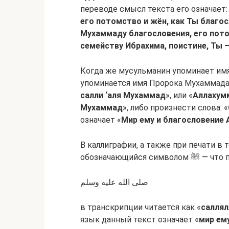
переводе смысл текста его означает:
его потомство и жён, как Ты благо
Мухаммаду благословения, его пото
семейству Ибрахима, поистине, Ты 
Когда же мусульманин упоминает имя Пророка Аллаха ﷺ
салли ‘аля Мухаммад
», или «
Аллахумм
Мухаммад
», либо произнести слова: «
означает «
Мир ему и благословение 
В каллиграфии, а также при печати в
обозначающий
صلى الله عليه وسلم
в транскрипции читается как «
саллял
язык данный текст означает «
мир ем