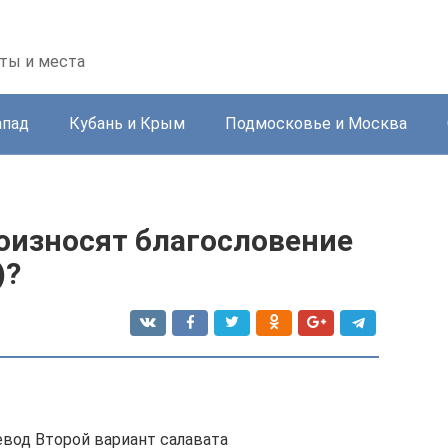
ты и места
апад
Кубань и Крым
Подмосковье и Москва
оизносят благословение
ават) Пророку (ﷺ)?
евод Второй вариант салавата