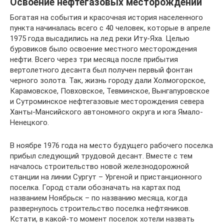
Освоение нефтегазовых месторождений
Богатая на события и красочная история населенного
пункта начиналась всего с 40 человек, которые в апреле
1975 года высадились на лед реки Иту-Яха. Целью
буровиков было освоение местного месторождения
нефти. Всего через три месяца после прибытия
вертолетного десанта был получен первый фонтан
черного золота. Так, жизнь городу дали Холмогорское,
Карамовское, Повховское, Тевминское, Вынгапуровское
и Сутроминское нефтегазовые месторождения севера
Ханты-Мансийского автономного округа и юга Ямало-
Ненецкого.
В ноябре 1976 года на место будущего рабочего поселка
прибыл следующий трудовой десант. Вместе с тем
началось строительство новой железнодорожной
станции на линии Сургут – Ургеной и пристанционного
поселка. Город стали обозначать на картах под
названием Ноябрьск – по названию месяца, когда
развернулось строительство поселка нефтяников.
Кстати, в какой-то момент поселок хотели назвать