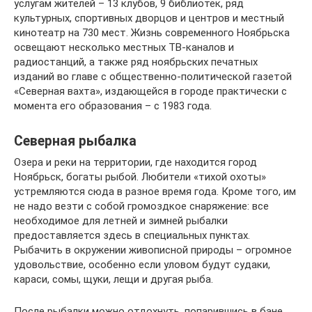
услугам жителей – 13 клубов, 9 библиотек, ряд
культурных, спортивных дворцов и центров и местный
кинотеатр на 730 мест. Жизнь современного Ноябрьска
освещают несколько местных ТВ-каналов и
радиостанций, а также ряд ноябрьских печатных
изданий во главе с общественно-политической газетой
«Северная вахта», издающейся в городе практически с
момента его образования – с 1983 года.
Северная рыбалка
Озера и реки на территории, где находится город
Ноябрьск, богаты рыбой. Любители «тихой охоты»
устремляются сюда в разное время года. Кроме того, им
не надо везти с собой громоздкое снаряжение: все
необходимое для летней и зимней рыбалки
предоставляется здесь в специальных пунктах.
Рыбачить в окружении живописной природы – огромное
удовольствие, особенно если уловом будут судаки,
караси, сомы, щуки, лещи и другая рыба.
После рыбалки можно отдохнуть, попарившись в бане,