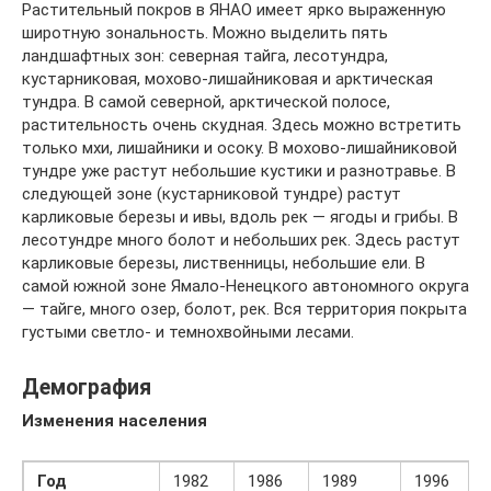
Растительный покров в ЯНАО имеет ярко выраженную
широтную зональность. Можно выделить пять
ландшафтных зон: северная тайга, лесотундра,
кустарниковая, мохово-лишайниковая и арктическая
тундра. В самой северной, арктической полосе,
растительность очень скудная. Здесь можно встретить
только мхи, лишайники и осоку. В мохово-лишайниковой
тундре уже растут небольшие кустики и разнотравье. В
следующей зоне (кустарниковой тундре) растут
карликовые березы и ивы, вдоль рек — ягоды и грибы. В
лесотундре много болот и небольших рек. Здесь растут
карликовые березы, лиственницы, небольшие ели. В
самой южной зоне Ямало-Ненецкого автономного округа
— тайге, много озер, болот, рек. Вся территория покрыта
густыми светло- и темнохвойными лесами.
Демография
Изменения населения
Год
1982
1986
1989
1996