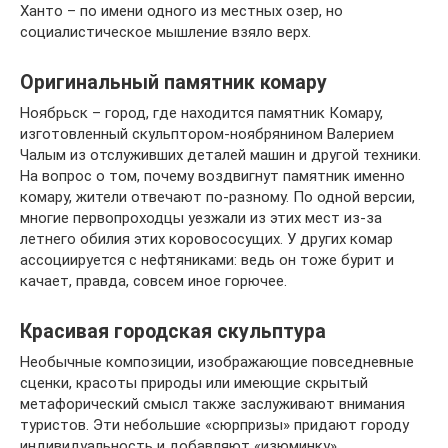
Ханто – по имени одного из местных озер, но
социалистическое мышление взяло верх.
Оригинальный памятник комару
Ноябрьск – город, где находится памятник Комару,
изготовленный скульптором-ноябрянином Валерием
Чалым из отслуживших деталей машин и другой техники.
На вопрос о том, почему воздвигнут памятник именно
комару, жители отвечают по-разному. По одной версии,
многие первопроходцы уезжали из этих мест из-за
летнего обилия этих коровососущих. У других комар
ассоциируется с нефтяниками: ведь он тоже бурит и
качает, правда, совсем иное горючее.
Красивая городская скульптура
Необычные композиции, изображающие повседневные
сценки, красоты природы или имеющие скрытый
метафорический смысл также заслуживают внимания
туристов. Эти небольшие «сюрпризы» придают городу
индивидуальность и добавляют «изюминку».