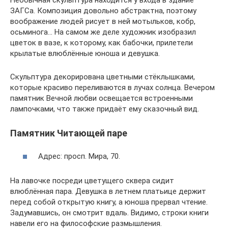
Необычная скульптура находится у входа в здание
ЗАГСа. Композиция довольно абстрактна, поэтому
воображение людей рисует в ней мотыльков, кобр,
осьминога… На самом же деле художник изобразил
цветок в вазе, к которому, как бабочки, прилетели
крылатые влюблённые юноша и девушка.
Скульптура декорирована цветными стёклышками,
которые красиво переливаются в лучах солнца. Вечером
памятник Вечной любви освещается встроенными
лампочками, что также придаёт ему сказочный вид.
Памятник Читающей паре
Адрес: просп. Мира, 70.
На лавочке посреди цветущего сквера сидит
влюблённая пара. Девушка в летнем платьице держит
перед собой открытую книгу, а юноша прервал чтение.
Задумавшись, он смотрит вдаль. Видимо, строки книги
навели его на философские размышления.