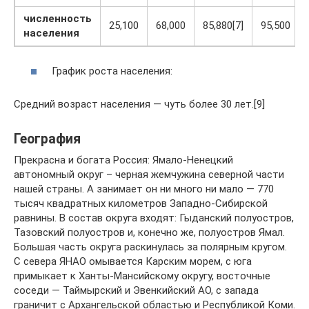
численность
25,100
68,000
85,880[7]
95,500
населения
График роста населения:
Средний возраст населения — чуть более 30 лет.[9]
География
Прекрасна и богата Россия: Ямало-Ненецкий
автономный округ – черная жемчужина северной части
нашей страны. А занимает он ни много ни мало — 770
тысяч квадратных километров Западно-Сибирской
равнины. В состав округа входят: Гыданский полуостров,
Тазовский полуостров и, конечно же, полуостров Ямал.
Большая часть округа раскинулась за полярным кругом.
С севера ЯНАО омывается Карским морем, с юга
примыкает к Ханты-Мансийскому округу, восточные
соседи — Таймырский и Эвенкийский АО, с запада
граничит с Архангельской областью и Республикой Коми.