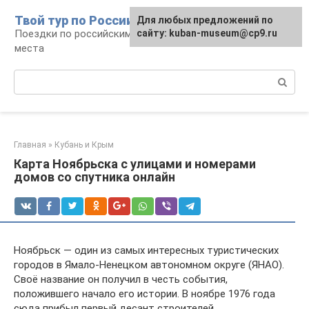
Перейти
Твой тур по России
Для любых предложений по
к
Поездки по российским городам, маршруты и
сайту: kuban-museum@cp9.ru
контенту
места
Поиск:
Главная
»
Кубань и Крым
Карта Ноябрьска с улицами и номерами
домов со спутника онлайн
Ноябрьск — один из самых интересных туристических
городов в Ямало-Ненецком автономном округе (ЯНАО).
Своё название он получил в честь события,
положившего начало его истории. В ноябре 1976 года
сюда прибыл первый десант строителей