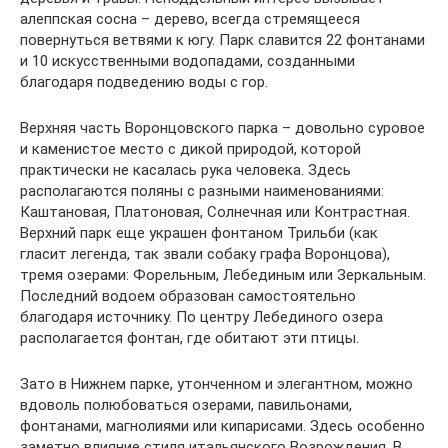
алеппская сосна – дерево, всегда стремящееся
повернуться ветвями к югу. Парк славится 22 фонтанами
и 10 искусственными водопадами, созданными
благодаря подведению воды с гор.
Верхняя часть Воронцовского парка – довольно суровое
и каменистое место с дикой природой, которой
практически не касалась рука человека. Здесь
располагаются поляны с разными наименованиями:
Каштановая, Платоновая, Солнечная или Контрастная.
Верхний парк еще украшен фонтаном Трильби (как
гласит легенда, так звали собаку графа Воронцова),
тремя озерами: Форельным, Лебединым или Зеркальным.
Последний водоем образован самостоятельно
благодаря источнику. По центру Лебединого озера
располагается фонтан, где обитают эти птицы.
Зато в Нижнем парке, утонченном и элегантном, можно
вдоволь полюбоваться озерами, павильонами,
фонтанами, магнолиями или кипарисами. Здесь особенно
заметно влияние стиля итальянского Возрождения. В