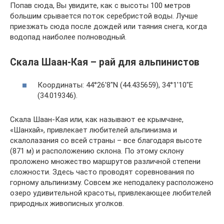
Попав сюда, Вы увидите, как с высоты 100 метров
большим срывается поток серебристой воды. Лучше
приезжать сюда после дождей или таяния снега, когда
водопад наиболее полноводный.
Скала Шаан-Кая – рай для альпинистов
Координаты: 44°26′8″N (44.435659), 34°1′10″E
(34.019346).
Скала Шаан-Кая или, как называют ее крымчане,
«Шанхай», привлекает любителей альпинизма и
скалолазания со всей страны – все благодаря высоте
(871 м) и расположению склона. По этому склону
проложено множество маршрутов различной степени
сложности. Здесь часто проводят соревнования по
горному альпинизму. Совсем же неподалеку расположено
озеро удивительной красоты, привлекающее любителей
природных живописных уголков.