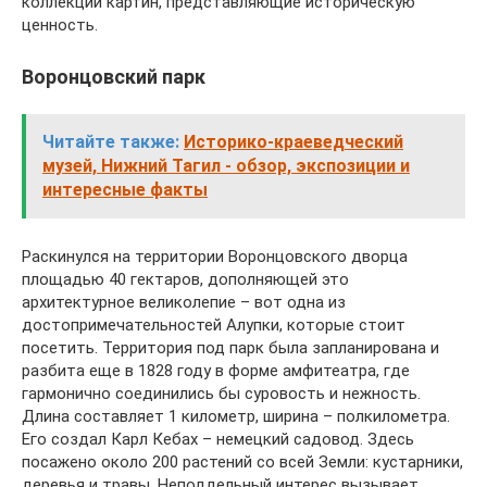
коллекции картин, представляющие историческую
ценность.
Воронцовский парк
Читайте также:
Историко-краеведческий
музей, Нижний Тагил - обзор, экспозиции и
интересные факты
Раскинулся на территории Воронцовского дворца
площадью 40 гектаров, дополняющей это
архитектурное великолепие – вот одна из
достопримечательностей Алупки, которые стоит
посетить. Территория под парк была запланирована и
разбита еще в 1828 году в форме амфитеатра, где
гармонично соединились бы суровость и нежность.
Длина составляет 1 километр, ширина – полкилометра.
Его создал Карл Кебах – немецкий садовод. Здесь
посажено около 200 растений со всей Земли: кустарники,
деревья и травы. Неподдельный интерес вызывает