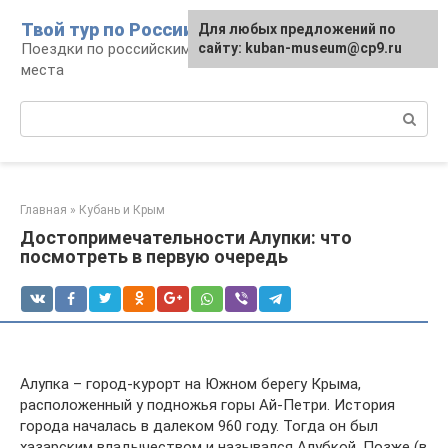
Перейти
Твой тур по России
Для любых предложений по
к
Поездки по российским городам, маршруты и
сайту: kuban-museum@cp9.ru
контенту
места
Поиск:
Главная
»
Кубань и Крым
Достопримечательности Алупки: что
посмотреть в первую очередь
Алупка – город-курорт на Южном берегу Крыма,
расположенный у подножья горы Ай-Петри. История
города началась в далеком 960 году. Тогда он был
хазарским владычеством и назывался Алубкой. Позже (в