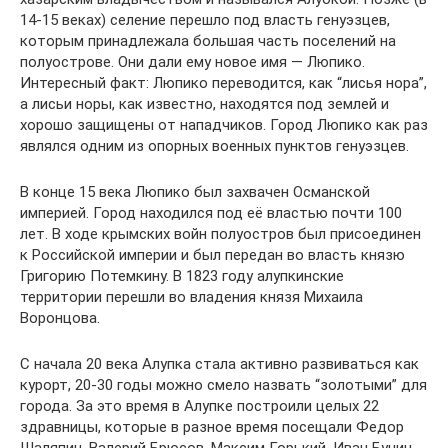
14-15 веках) селение перешло под власть генуэзцев,
которым принадлежала большая часть поселений на
полуострове. Они дали ему новое имя — Люпико.
Интересный факт: Люпико переводится, как “лисья нора”,
а лисьи норы, как известно, находятся под землей и
хорошо защищены от нападчиков. Город Люпико как раз
являлся одним из опорных военных пунктов генуэзцев.
В конце 15 века Люпико был захвачен Османской
империей. Город находился под её властью почти 100
лет. В ходе крымских войн полуостров был присоединен
к Российской империи и был передан во власть князю
Григорию Потемкину. В 1823 году алупкинские
территории перешли во владения князя Михаила
Воронцова.
С начала 20 века Алупка стала активно развиваться как
курорт, 20-30 годы можно смело назвать “золотыми” для
города. За это время в Алупке построили целых 22
здравницы, которые в разное время посещали Федор